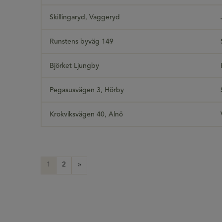
Skillingaryd, Vaggeryd
Runstens byväg 149
Björket Ljungby
Pegasusvägen 3, Hörby
Krokviksvägen 40, Alnö
1
2
»