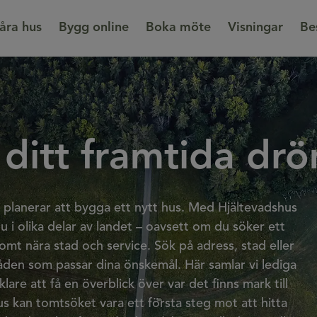
åra hus
Bygg online
Boka möte
Visningar
Be
r ditt framtida d
u planerar att bygga ett nytt hus. Med Hjältevadshus
u i olika delar av landet – oavsett om du söker ett
tomt nära stad och service. Sök på adress, stad eller
mråden som passar dina önskemål. Här samlar vi lediga
lare att få en överblick över var det finns mark till
s kan tomtsöket vara ett första steg mot att hitta