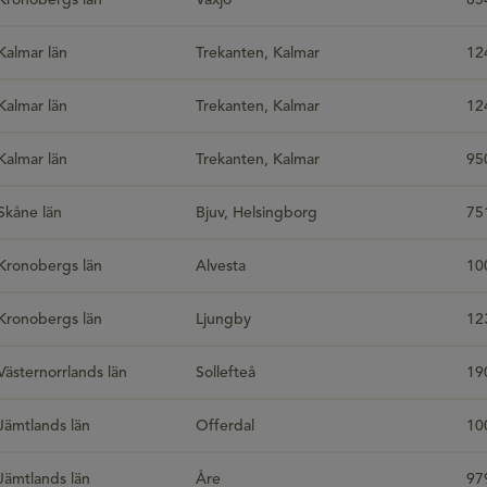
Kronobergs län
Växjö
85
Kalmar län
Trekanten, Kalmar
12
Kalmar län
Trekanten, Kalmar
12
Kalmar län
Trekanten, Kalmar
95
Skåne län
Bjuv, Helsingborg
75
Kronobergs län
Alvesta
10
Kronobergs län
Ljungby
12
Västernorrlands län
Sollefteå
19
Jämtlands län
Offerdal
10
Jämtlands län
Åre
97