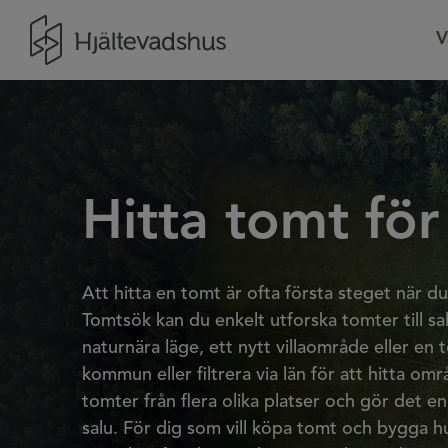
Gå till startsidan
V
Hitta tomt fö
Att hitta en tomt är ofta första steget när d
Tomtsök kan du enkelt utforska tomter till sal
naturnära läge, ett nytt villaområde eller en 
kommun eller filtrera via län för att hitta o
tomter från flera olika platser och gör det enk
salu. För dig som vill köpa tomt och bygga hu