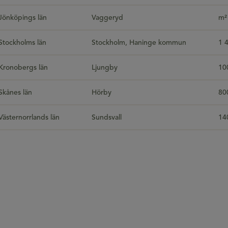
Jönköpings län
Vaggeryd
m²
Stockholms län
Stockholm, Haninge kommun
1 
Kronobergs län
Ljungby
10
Skånes län
Hörby
80
Västernorrlands län
Sundsvall
14