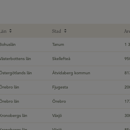
Län
Stad
Ar
Bohuslän
Tanum
1 
Västerbottens län
Skellefteå
95
Östergötlands län
Åtvidaberg kommun
81
Örebro län
Fjugesta
20
Örebro län
Örebro
17
Kronobergs län
Växjö
30