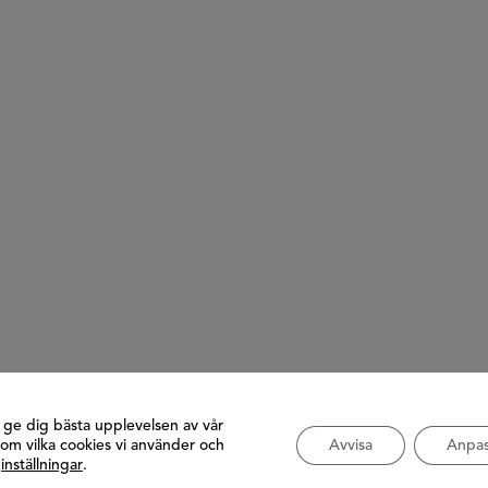
t ge dig bästa upplevelsen av vår
om vilka cookies vi använder och
Avvisa
Anpas
å
inställningar
.