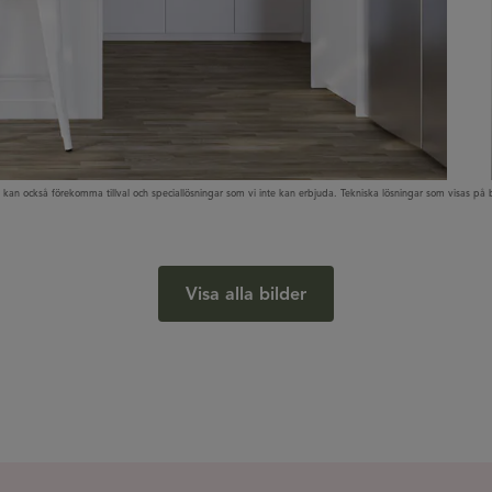
 kan också förekomma tillval och speciallösningar som vi inte kan erbjuda. Tekniska lösningar som visas på b
Visa alla bilder