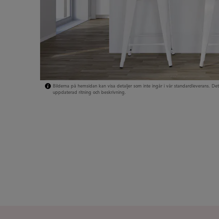
Bilderna på hemsidan kan visa detaljer som inte ingår i vår standardleverans. Det
uppdaterad ritning och beskrivning.