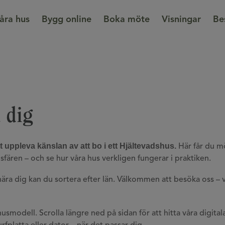
åra hus
Bygg online
Boka möte
Visningar
Be
 dig
t uppleva känslan av att bo i ett Hjältevadshus.
Här får du m
fären – och se hur våra hus verkligen fungerar i praktiken.
 nära dig kan du sortera efter län. Välkommen att besöka oss – v
usmodell. Scrolla längre ned på sidan för att hitta våra digital