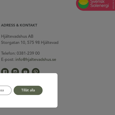
ADRESS & KONTAKT
Hjältevadshus AB
Storgatan 10, 575 98 Hjältevad
Telefon: 0381-239 00
E-post:
info@hjaltevadshus.se
Gå till vår facebook
Gå till vår Instagram
Gå till vår Youtube
Gå till vår Pinterest
sa
Tillåt alla