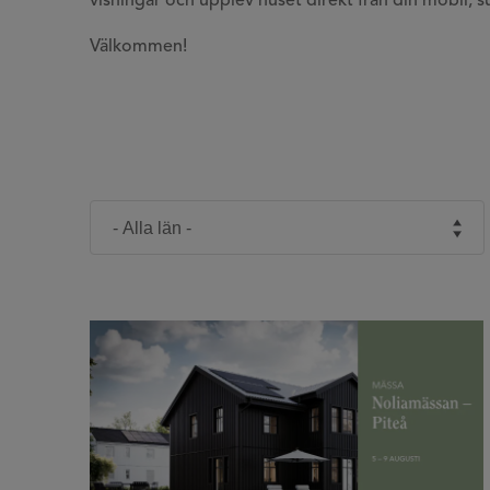
visningar och upplev huset direkt från din mobil, su
Välkommen!