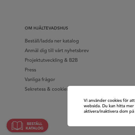
OM HJÄLTEVADSHUS
Beställ/ladda ner katalog
Anmäl dig till vårt nyhetsbrev
Projektutveckling & B2B
Press
Vanliga frågor
Sekretess & cookies
Vi använder cookies för at
websida. Du kan hitta mer 
aktivera/inaktivera dom p