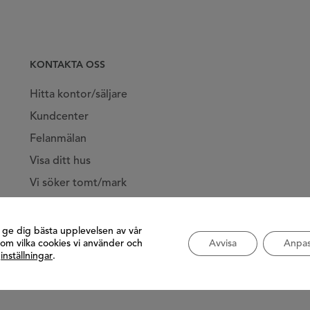
KONTAKTA OSS
Hitta kontor/säljare
Kundcenter
Felanmälan
Visa ditt hus
Vi söker tomt/mark
Jobba hos oss
t ge dig bästa upplevelsen av vår
om vilka cookies vi använder och
Avvisa
Anpas
å
inställningar
.