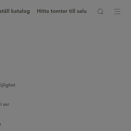
ställ katalog
Hitta tomter till salu
öjlighet
i ser
a