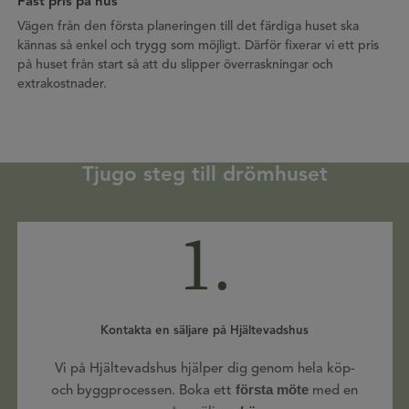
Fast pris på hus
Vägen från den första planeringen till det färdiga huset ska
kännas så enkel och trygg som möjligt. Därför fixerar vi ett pris
på huset från start så att du slipper överraskningar och
extrakostnader.
Tjugo steg till drömhuset
1.
Kontakta en säljare på Hjältevadshus
Vi på Hjältevadshus hjälper dig genom hela köp-
första möte
och byggprocessen. Boka ett
med en