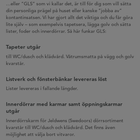
…eller ”GLS” som vi kallar det, är till för dig som vill sätta
din personliga prägel på huset eller kanske ”jobba av”
kontantinsatsen. Vi har gjort allt det viktiga och du får göra
lite själv – som exempelvis tapetsera, lägga golv och sätta
lister, foder och innerdörrar. Så här funkar GLS:
Tapeter utgår
till WC/dusch och klädvård. Våtrumsmatta på vägg och golv
kvarstår.
Listverk och fönsterbänkar levereras löst
Lister levereras i fallande längder.
Innerdörrar med karmar samt öppningskarmar
utgår
Innerdörrskarm för Jeldwens (Swedoors) dörrsortiment
kvarstår till WC/dusch och klädvård. Det finns även
möjlighet att välja bort vitvaror.