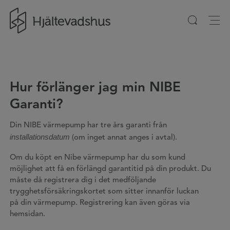
Gå till startsidan
Hur förlänger jag min NIBE
Garanti?
Din NIBE värmepump har tre års garanti från
installationsdatum
(om inget annat anges i avtal).
Om du köpt en Nibe värmepump har du som kund
möjlighet att få en förlängd garantitid på din produkt. Du
måste då registrera dig i det medföljande
trygghetsförsäkringskortet som sitter innanför luckan
på din värmepump. Registrering kan även göras via
hemsidan.