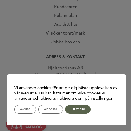
Kundcenter
Felanmälan
Visa ditt hus
Vi söker tomt/mark
Jobba hos oss
ADRESS & KONTAKT
Hjältevadshus AB
Storgatan 10, 575 98 Hjältevad
Telefon: 0381-239 00
Vi använder cookies för att ge dig bästa upplevelsen av
E-post:
info@hjaltevadshus.se
vår websida. Du kan hitta mer om vilka cookies vi
använder och aktivera/inaktivera dom på
inställningar
.
Gå till vår facebook
Gå till vår Instagram
Gå till vår Youtube
Gå till vår Pinterest
Avvisa
Anpassa
Tillåt alla