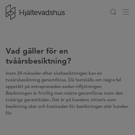
Gå till startsidan
Vad gäller för en
tvåårsbesiktning?
Inom 24 månader efter slutbesiktningen kan en
tvåårsbesiktning genomföras. Då fastställs om några fel
uppstått på entreprenaden sedan inflyttningen.
Besiktningen är frivillig men måste genomföras inom den
tvååriga garantitiden. Det är på kundens initiativ som
besiktning sker och kostnaden för besiktningen står kunden
för.