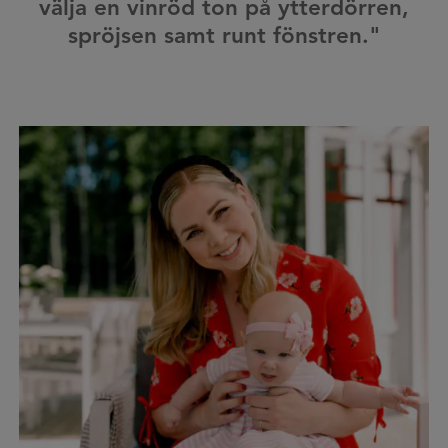
välja en vinröd ton på ytterdörren,
spröjsen samt runt fönstren."