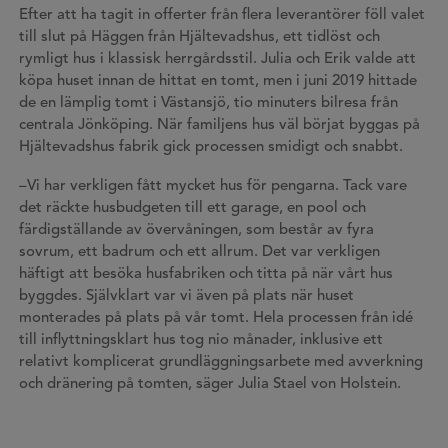
Efter att ha tagit in offerter från flera leverantörer föll valet
till slut på Häggen från Hjältevadshus, ett tidlöst och
rymligt hus i klassisk herrgårdsstil. Julia och Erik valde att
köpa huset innan de hittat en tomt, men i juni 2019 hittade
de en lämplig tomt i Västansjö, tio minuters bilresa från
centrala Jönköping. När familjens hus väl börjat byggas på
Hjältevadshus fabrik gick processen smidigt och snabbt.
–Vi har verkligen fått mycket hus för pengarna. Tack vare
det räckte husbudgeten till ett garage, en pool och
färdigställande av övervåningen, som består av fyra
sovrum, ett badrum och ett allrum. Det var verkligen
häftigt att besöka husfabriken och titta på när vårt hus
byggdes. Självklart var vi även på plats när huset
monterades på plats på vår tomt. Hela processen från idé
till inflyttningsklart hus tog nio månader, inklusive ett
relativt komplicerat grundläggningsarbete med avverkning
och dränering på tomten, säger Julia Stael von Holstein.