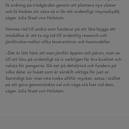
få ordning på trädgården genom att plantera nya växter
och få häcken att växa så vi får ett ordentligt insynsskydd,
säger Julia Stael von Holstein.
Hennes råd till andra som funderar på att låta bygga ett
modulhus är att ta sig tid till ordentlig research och
jämförelse mellan olika leverantörer och husmodeller.
–Det är lätt hänt att man jämför äpplen och päron, men se
till att läsa på ordentligt så ni verkligen får bra kvalitet och
valuta för pengarna. Gå ner på detaljnivå och fundera på
vilka delar av huset som är särskilt viktiga för just er.
Samtidigt bör man inte tveka alltför mycket, satsa i stället
på att göra genomtänkta val och våga stå fast vid dem,
säger Julia Stael von Holstein.