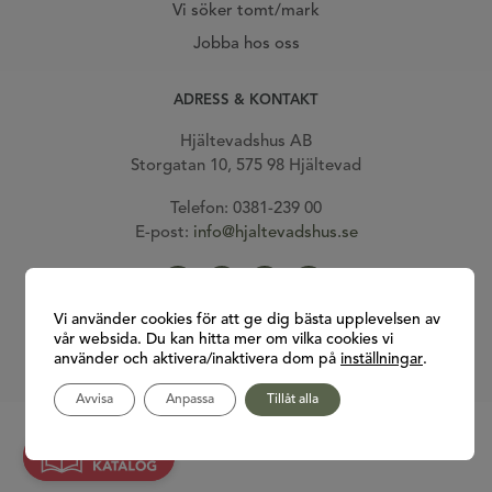
Vi söker tomt/mark
Jobba hos oss
ADRESS & KONTAKT
Hjältevadshus AB
Storgatan 10, 575 98 Hjältevad
Telefon: 0381-239 00
E-post:
info@hjaltevadshus.se
Gå till vår facebook
Gå till vår Instagram
Gå till vår Youtube
Gå till vår Pinterest
Vi använder cookies för att ge dig bästa upplevelsen av
vår websida. Du kan hitta mer om vilka cookies vi
använder och aktivera/inaktivera dom på
inställningar
.
Avvisa
Anpassa
Tillåt alla