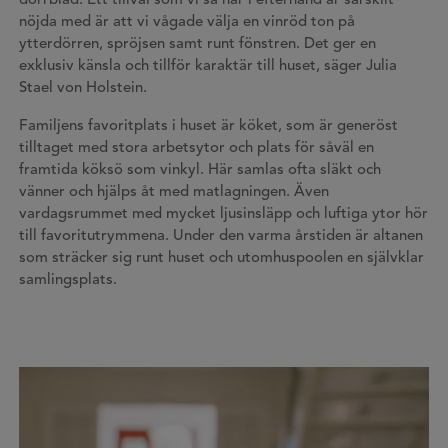
dörrblad. Ett tillval som vi så här i efterhand är särskilt
nöjda med är att vi vågade välja en vinröd ton på
ytterdörren, spröjsen samt runt fönstren. Det ger en
exklusiv känsla och tillför karaktär till huset, säger Julia
Stael von Holstein.
Familjens favoritplats i huset är köket, som är generöst
tilltaget med stora arbetsytor och plats för såväl en
framtida köksö som vinkyl. Här samlas ofta släkt och
vänner och hjälps åt med matlagningen. Även
vardagsrummet med mycket ljusinsläpp och luftiga ytor hör
till favoritutrymmena. Under den varma årstiden är altanen
som sträcker sig runt huset och utomhuspoolen en självklar
samlingsplats.