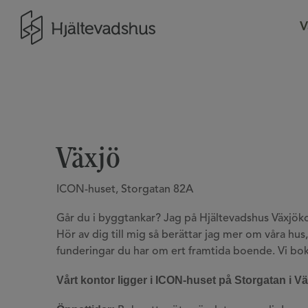
Gå till startsidan
V
Växjö
ICON-huset, Storgatan 82A
Går du i byggtankar? Jag på Hjältevadshus Växjö
Hör av dig till mig så berättar jag mer om våra hu
funderingar du har om ert framtida boende. Vi bok
Vårt kontor ligger i ICON-huset på Storgatan i Vä