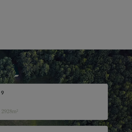
19
2928m²
: