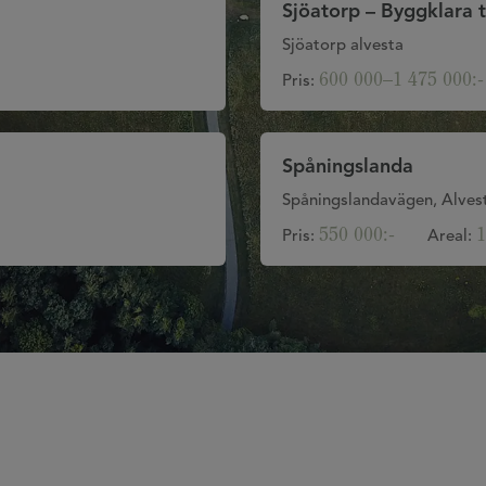
Sjöatorp – Byggklara t
Sjöatorp alvesta
600 000–1 475 000:-
Pris:
Spåningslanda
Spåningslandavägen, Alvest
550 000:-
1
Pris:
Areal: