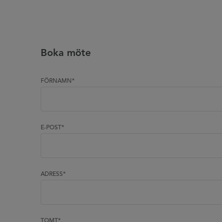
Boka möte
FÖRNAMN
*
E-POST
*
ADRESS
*
TOMT
*