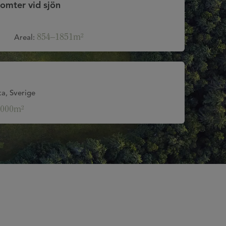
omter vid sjön
854–1851m²
Areal:
a, Sverige
000m²