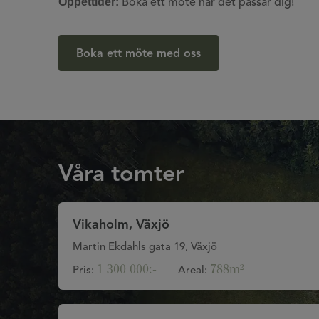
Öppettider:
Boka ett möte när det passar dig!
Boka ett möte med oss
Våra tomter
Vikaholm, Växjö
Martin Ekdahls gata 19, Växjö
1 300 000:-
788m²
Pris:
Areal: