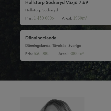
Hollstorp Södraryd Växjö 7:69
Hollstorp Södraryd
1 450 000:-
1960m²
Pris:
Areal:
Dänningelanda
Dänningelanda, Tävelsås, Sverige
650 000:-
3000m²
Pris:
Areal: