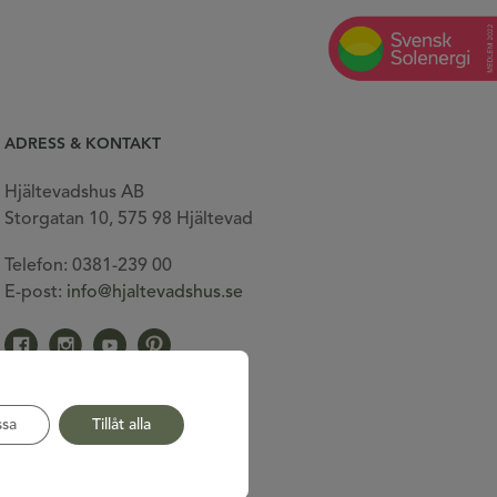
ADRESS & KONTAKT
Hjältevadshus AB
Storgatan 10, 575 98 Hjältevad
Telefon: 0381-239 00
E-post:
info@hjaltevadshus.se
Gå till vår facebook
Gå till vår Instagram
Gå till vår Youtube
Gå till vår Pinterest
sa
Tillåt alla