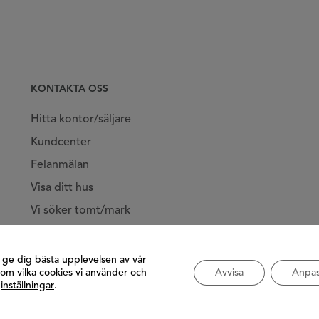
KONTAKTA OSS
Hitta kontor/säljare
Kundcenter
Felanmälan
Visa ditt hus
Vi söker tomt/mark
Jobba hos oss
t ge dig bästa upplevelsen av vår
om vilka cookies vi använder och
Avvisa
Anpas
å
inställningar
.