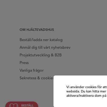
OM HJÄLTEVADSHUS
Beställ/ladda ner katalog
Anmäl dig till vårt nyhetsbrev
Projektutveckling & B2B
Press
Vanliga frågor
Sekretess & cookies
Vi använder cookies för at
websida. Du kan hitta mer 
aktivera/inaktivera dom p