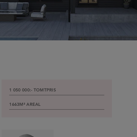
1 050 000:-
TOMTPRIS
1663M²
AREAL