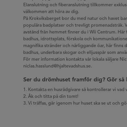
Elanslutning och fiberanslutning tillkommer exklusi
välkommen att höra av dig.
På Krokviksberget bor du med natur och havet bar
populära badplatser och trevligt promenadstråk. V
avstånd från hemmet finner du i Wii Centrum. Här f
badhus, idrottsplats, förskola och kommunikatione
magnifika stränder och närliggande öar, här finns 
badhus, underbara skogar och elljusspår som anvä
För mer information kontakta vår lokala säljare Ni
niclas.hasslund@hjaltevadshus.se.
Ser du drömhuset framför dig? Gör så 
1. Kontakta en husrådgivare så kontrollerar vi vad
2. Åk och titta på din tomt!
3. Vi träffas, går igenom hur huset ska se ut och 