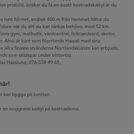
ve prisbild, önskar du få en exakt kostnadskalkyl är du
a runt hörnet, endast 400 m från hemmet hittar du
idare når du allt du kan tänkas behöva, med 12 km
inns gym, matbutik, vårdcentral, folktandvård, skolor,
r. Alnö är känt som Norrlands Hawaii med sina
de allra finaste stränderna Norrlandskusten kan erbjuda,
nds som skidspår under vintertid.
clas Hasslund, 076-538 49 65,
här!
 vi kan bygga på tomten.
gör en noggrann kalkyl på kostnaderna.