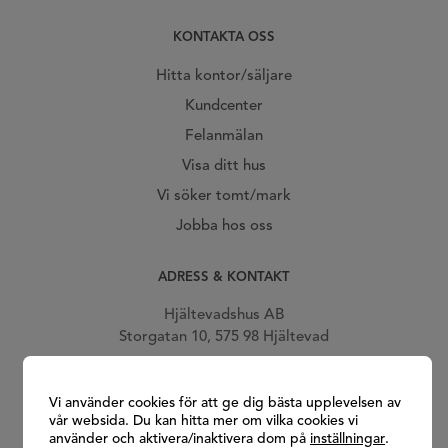
KONTAKTA OSS
Hitta kontor/säljare
Kundcenter
Felanmälan
Visa ditt hus
Vi söker tomt/mark
Jobba hos oss
ADRESS & KONTAKT
Hjältevadshus AB
Storgatan 10, 575 98 Hjältevad
Telefon: 0381-239 00
E-post:
info@hjaltevadshus.se
Vi använder cookies för att ge dig bästa upplevelsen av
vår websida. Du kan hitta mer om vilka cookies vi
Gå till vår facebook
Gå till vår Instagram
Gå till vår Youtube
Gå till vår Pinterest
använder och aktivera/inaktivera dom på
inställningar
.