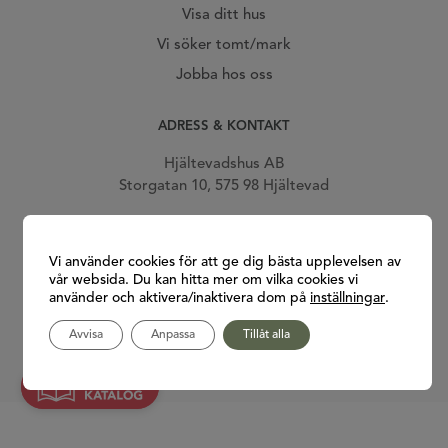
Visa ditt hus
Vi söker tomt/mark
Jobba hos oss
ADRESS & KONTAKT
Hjältevadshus AB
Storgatan 10, 575 98 Hjältevad
Telefon: 0381-239 00
E-post:
info@hjaltevadshus.se
Vi använder cookies för att ge dig bästa upplevelsen av
vår websida. Du kan hitta mer om vilka cookies vi
Gå till vår facebook
Gå till vår Instagram
Gå till vår Youtube
Gå till vår Pinterest
använder och aktivera/inaktivera dom på
inställningar
.
Avvisa
Anpassa
Tillåt alla