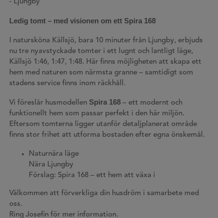
- Ljungby
Ledig tomt – med visionen om ett Spira 168
I natursköna Källsjö, bara 10 minuter från Ljungby, erbjuds
nu tre nyavstyckade tomter i ett lugnt och lantligt läge,
Källsjö 1:46, 1:47, 1:48. Här finns möjligheten att skapa ett
hem med naturen som närmsta granne – samtidigt som
stadens service finns inom räckhåll.
Spira 168
Vi föreslår husmodellen
– ett modernt och
funktionellt hem som passar perfekt i den här miljön.
Eftersom tomterna ligger utanför detaljplanerat område
finns stor frihet att utforma bostaden efter egna önskemål.
Naturnära läge
Nära Ljungby
Förslag: Spira 168 – ett hem att växa i
Välkommen att förverkliga din husdröm i samarbete med
oss.
Ring Josefin för mer information.