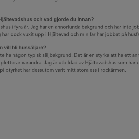
 Hjältevadshus och vad gjorde du innan?
dshus i fyra år. Jag har en annorlunda bakgrund och har inte jo
ag har dock vuxit upp i Hjältevad och min far har jobbat på husf
m vill bli hussäljare?
inte ha någon typisk säljbakgrund. Det är en styrka att ha ett 
pletterar varandra. Jag är utbildad av Hjältevadshus som har e
ilotyrket har dessutom varit mitt stora ess i rockärmen.