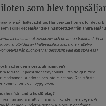
iloten som blev toppsälja
ppsäljare på Hjältevadshus. Här berättar hon varför det är br
 som skiljer det småländska husföretaget från andra småhu
tyrka att ha ett annat perspektiv och en annan bakgrund. Vi är
ra. Jag är utbildad av Hjältevadshus som har en jättebra
kompetens från pilotyrket har dessutom varit mitt stora ess i
t och vad är den största utmaningen?
 bra företag ur jämställdhetssynpunkt. Ett väldigt nutida
r, marknaden, kunderna och inte minst hus. Den största
rör kommunerna och byggloven.
evadshus från andra husföretag?
er oss från andra är att vi månar om kunden hela vägen. Vi
utan följer med kunderna genom alla beslut och fram till