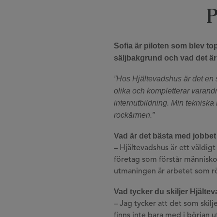
P
Sofia är piloten som blev to
säljbakgrund och vad det är
”Hos Hjältevadshus är det en s
olika och kompletterar varand
internutbildning. Min tekniska 
rockärmen.”
Vad är det bästa med jobbe
– Hjältevadshus är ett väldigt
företag som förstår människo
utmaningen är arbetet som 
Vad tycker du skiljer Hjält
– Jag tycker att det som skilj
finns inte bara med i början 