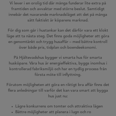
Vi lever i en orolig tid där många funderar lite extra på
framtiden och avvaktar med större beslut. Samtidigt
innebär det nuvarande marknadsläget att det på många
sätt faktiskt är köparens marknad.
För dig som går i hustankar kan det därför vara ett klokt
läge att ta nästa steg. Det finns goda möjligheter att göra
en genomtänkt och trygg husaffär – med bättre kontroll
över både pris, tidplan och boendeekonomi.
På Hjältevadshus bygger vi smarta hus för smarta
husköpare. Våra hus är energieffektiva, byggs inomhus i
kontrollerad fabriksmiljö och har en tydlig process från
första möte till inflyttning.
Förutom möjligheten att göra en riktigt bra affär finns det
flera anledningar till varför det kan vara smart att bygga
hus just nu:
Lägre konkurrens om tomter och attraktiva lägen
Bättre möjligheter att planera i lugn och ro