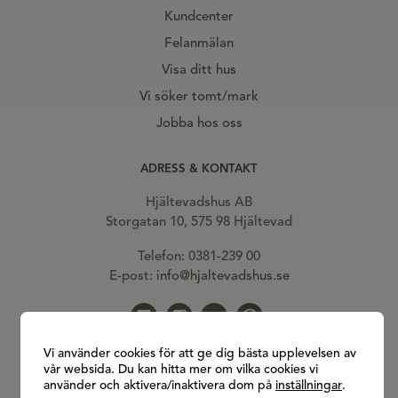
Kundcenter
Felanmälan
Visa ditt hus
Vi söker tomt/mark
Jobba hos oss
ADRESS & KONTAKT
Hjältevadshus AB
Storgatan 10, 575 98 Hjältevad
Telefon: 0381-239 00
E-post:
info@hjaltevadshus.se
Gå till vår facebook
Gå till vår Instagram
Gå till vår Youtube
Gå till vår Pinterest
Vi använder cookies för att ge dig bästa upplevelsen av
vår websida. Du kan hitta mer om vilka cookies vi
använder och aktivera/inaktivera dom på
inställningar
.