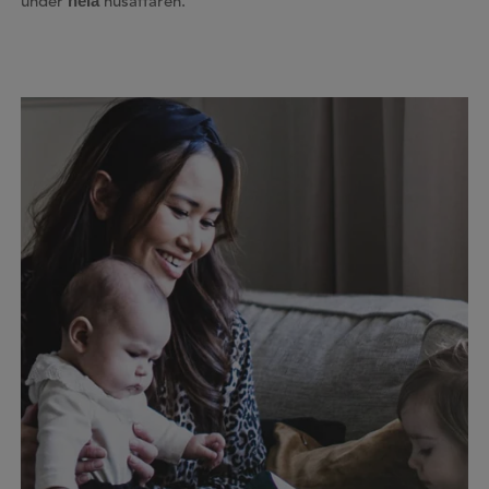
hela
under
husaffären.