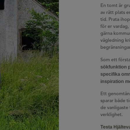
En tomt är gru
av rätt plats 
tid. Prata iho
för er vardag,
gärna kommunen
vägledning kr
begränsningar
Som ett först
sökfunktion 
specifika om
inspiration m
Ett genomtänk
sparar både t
de vanligaste
verklighet.
Testa Hjälte