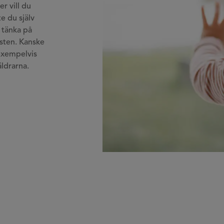
er vill du
e du själv
 tänka på
åsten. Kanske
exempelvis
räldrarna.