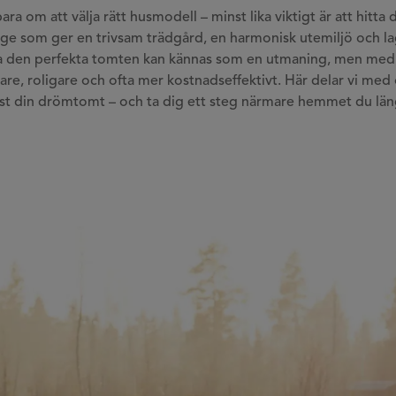
ra om att välja rätt husmodell – minst lika viktigt är att hitta
 läge som ger en trivsam trädgård, en harmonisk utemiljö och la
hitta den perfekta tomten kan kännas som en utmaning, men med
lare, roligare och ofta mer kostnadseffektivt. Här delar vi med 
just din drömtomt – och ta dig ett steg närmare hemmet du läng