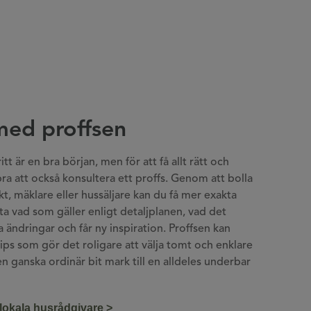
med proffsen
tt är en bra början, men för att få allt rätt och
 bra att också konsultera ett proffs. Genom att bolla
t, mäklare eller hussäljare kan du få mer exakta
eta vad som gäller enligt detaljplanen, vad det
a ändringar och får ny inspiration. Proffsen kan
ips som gör det roligare att välja tomt och enklare
en ganska ordinär bit mark till en alldeles underbar
lokala husrådgivare >