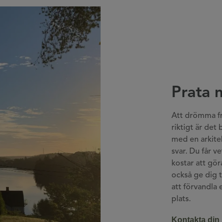
Prata 
Att drömma fri
riktigt är det
med en arkitek
svar. Du får v
kostar att gör
också ge dig t
att förvandla 
plats.
Kontakta din 