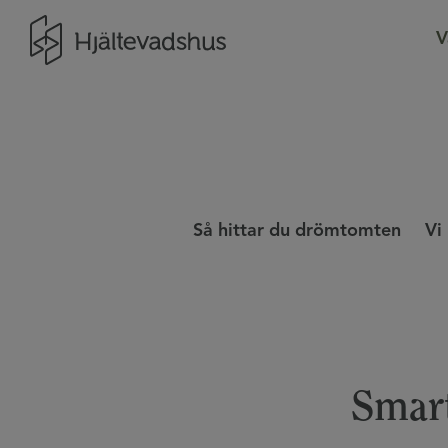
Gå till startsidan
V
Så hittar du drömtomten
Vi
Smart