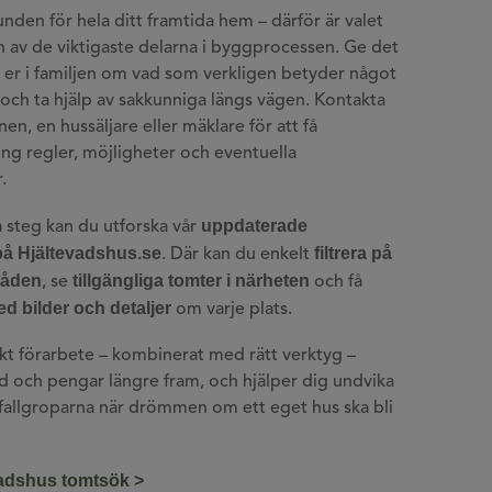
nden för hela ditt framtida hem – därför är valet
en av de viktigaste delarna i byggprocessen. Ge det
p er i familjen om vad som verkligen betyder något
 och ta hjälp av sakkunniga längs vägen. Kontakta
, en hussäljare eller mäklare för att få
ing regler, möjligheter och eventuella
.
uppdaterade
a steg kan du utforska vår
på Hjältevadshus.se
filtrera på
. Där kan du enkelt
råden
tillgängliga tomter i närheten
, se
och få
ed bilder och detaljer
om varje plats.
t förarbete – kombinerat med rätt verktyg –
id och pengar längre fram, och hjälper dig undvika
 fallgroparna när drömmen om ett eget hus ska bli
vadshus tomtsök >