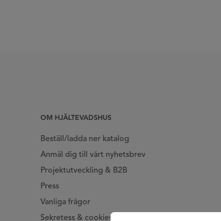
OM HJÄLTEVADSHUS
Beställ/ladda ner katalog
Anmäl dig till vårt nyhetsbrev
Projektutveckling & B2B
Press
Vanliga frågor
Sekretess & cookies