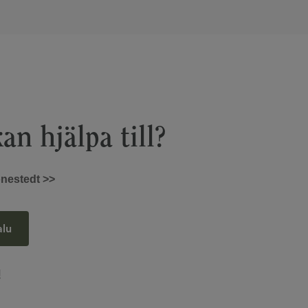
an hjälpa till?
nestedt >>
alu
!