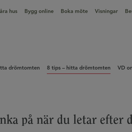
åra hus
Bygg online
Boka möte
Visningar
Be
hitta drömtomten
8 tips – hitta drömtomten
VD om
änka på när du letar efte