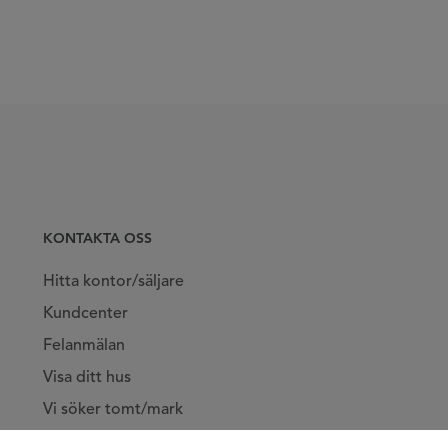
KONTAKTA OSS
Hitta kontor/säljare
Kundcenter
Felanmälan
Visa ditt hus
Vi söker tomt/mark
Jobba hos oss