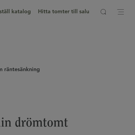
ställ katalog
Hitta tomter till salu
 räntesänkning
r din drömtomt