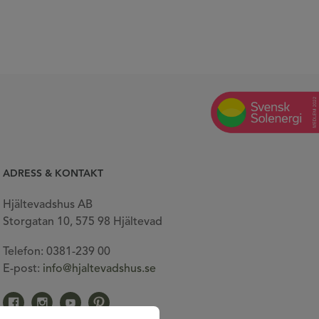
ADRESS & KONTAKT
Hjältevadshus AB
Storgatan 10, 575 98 Hjältevad
Telefon: 0381-239 00
E-post:
info@hjaltevadshus.se
Gå till vår facebook
Gå till vår Instagram
Gå till vår Youtube
Gå till vår Pinterest