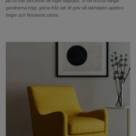
på så sätt blockerar de inget dagsljus. Vi vill också hänga
gardinerna högt, gärna från tak till golv då takhöjden upplevs
högre och fönsterna större.