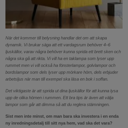
När det kommer till belysning handlar det om att skapa
dynamik. Vi brukar säga att ett vardagsrum behöver 4–6
ljuskällor, varav några behöver kunna sprida ett brett sken och
några ska gå att rikta. Vi vill ha en taklampa som lyser upp
rummet men vi vill också ha fönsterlampor, golvlampor och
bordslampor som dels lyser upp mörkare hörn, dels erbjuder
arbetsljus när man till exempel ska läsa en bok i soffan.
Det viktigaste är att sprida ut dina ljuskällor för att kunna lysa
upp de olika hörnen i rummen. Ett bra tips är även att välja
lampor som går att dimma så att du reglera stämningen.
Sist men inte minst, om man bara ska investera i en enda
ny inredningsdetalj till sitt nya hem, vad ska det vara?