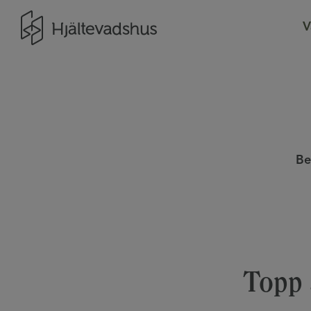
Gå till startsidan
V
Be
Topp 