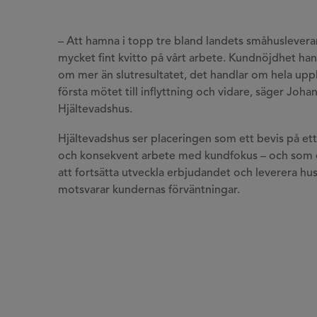
– Att hamna i topp tre bland landets småhusleveran
mycket fint kvitto på vårt arbete. Kundnöjdhet han
om mer än slutresultatet, det handlar om hela uppl
första mötet till inflyttning och vidare, säger Joha
Hjältevadshus.
Hjältevadshus ser placeringen som ett bevis på ett
och konsekvent arbete med kundfokus – och som 
att fortsätta utveckla erbjudandet och leverera hu
motsvarar kundernas förväntningar.