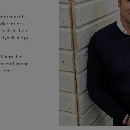
törer är ett
dlar för oss
evelsen, från
n Bynell, VD på
 långsiktigt
en motivation
s som