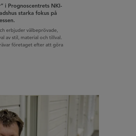
r” i Prognoscentrets NKI-
adshus starka fokus på
essen.
och erbjuder välbeprövade,
v stil, material och tillval.
ävar företaget efter att göra