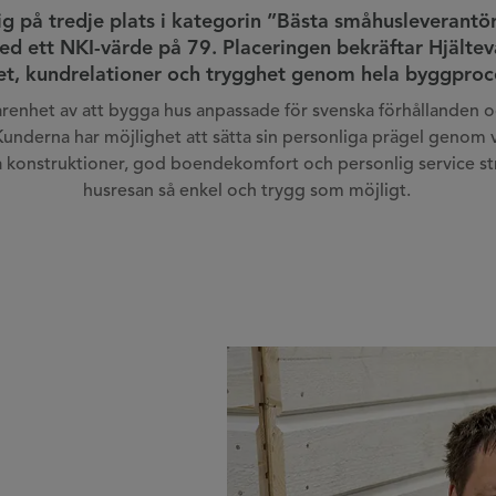
ig på tredje plats i kategorin ”Bästa småhusleverantö
d ett NKI-värde på 79. Placeringen bekräftar Hjältev
tet, kundrelationer och trygghet genom hela byggproc
farenhet av att bygga hus anpassade för svenska förhållanden 
derna har möjlighet att sätta sin personliga prägel genom val a
 konstruktioner, god boendekomfort och personlig service str
husresan så enkel och trygg som möjligt.