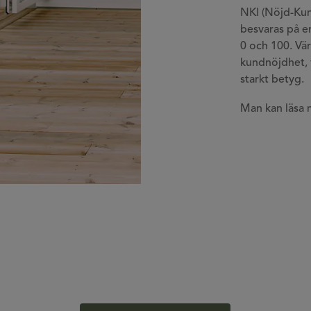
NKI (Nöjd-Kun
besvaras på en
0 och 100. Vä
kundnöjdhet, v
starkt betyg.
Man kan läsa