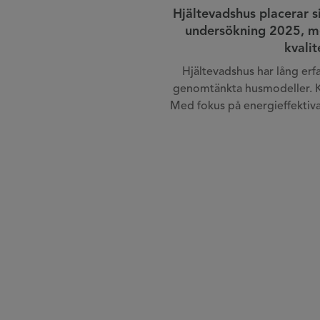
Hjältevadshus placerar s
undersökning 2025, me
kvali
Hjältevadshus har lång er
genomtänkta husmodeller. Kun
Med fokus på energieffektiva