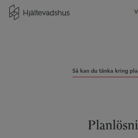
Gå till startsidan
V
Så kan du tänka kring pl
Planlösni