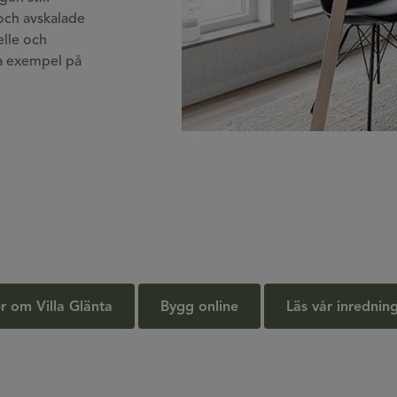
och avskalade
elle och
bra exempel på
r om Villa Glänta
Bygg online
Läs vår inrednin