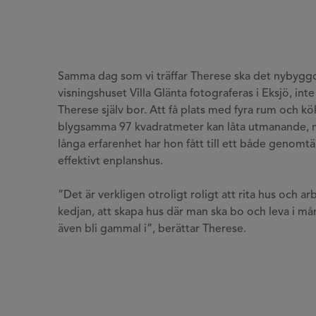
Samma dag som vi träffar Therese ska det nybygg
visningshuset Villa Glänta fotograferas i Eksjö, inte
Therese själv bor. Att få plats med fyra rum och kö
blygsamma 97 kvadratmeter kan låta utmanande, 
långa erfarenhet har hon fått till ett både genomt
effektivt enplanshus.
”Det är verkligen otroligt roligt att rita hus och a
kedjan, att skapa hus där man ska bo och leva i må
även bli gammal i”, berättar Therese.