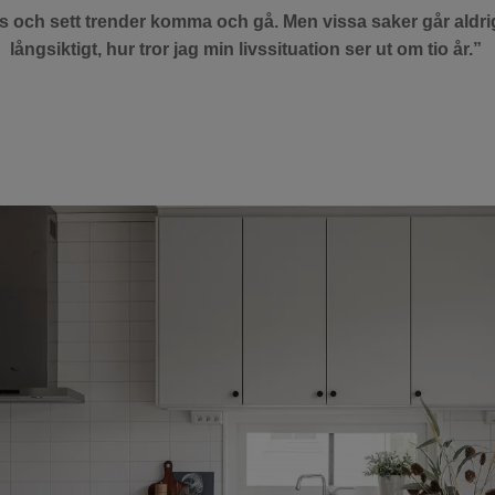
us och sett trender komma och gå. Men vissa saker går aldrig 
långsiktigt, hur tror jag min livssituation ser ut om tio år.”