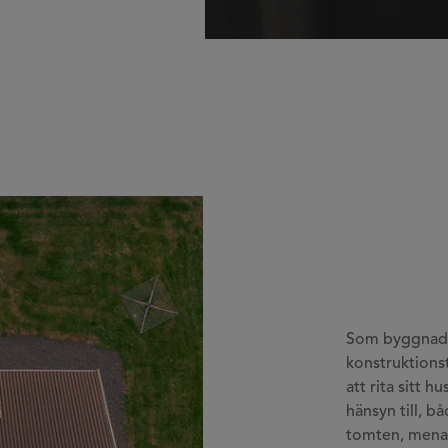
Som byggnadsi
konstruktions
att rita sitt h
hänsyn till, b
tomten, mena