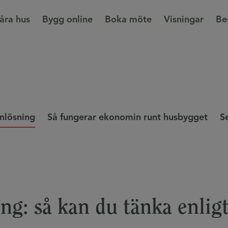
åra hus
Bygg online
Boka möte
Visningar
Be
anlösning
Så fungerar ekonomin runt husbygget
S
ng: så kan du tänka enlig