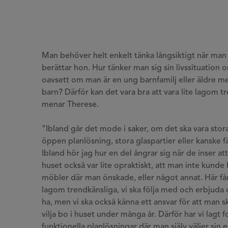
Man behöver helt enkelt tänka långsiktigt när man 
berättar hon. Hur tänker man sig sin livssituation o
oavsett om man är en ung barnfamilj eller äldre m
barn? Därför kan det vara bra att vara lite lagom t
menar Therese.
”Ibland går det mode i saker, om det ska vara sto
öppen planlösning, stora glaspartier eller kanske f
Ibland hör jag hur en del ångrar sig när de inser at
huset också var lite opraktiskt, att man inte kunde 
möbler där man önskade, eller något annat. Här får 
lagom trendkänsliga, vi ska följa med och erbjuda 
ha, men vi ska också känna ett ansvar för att man 
vilja bo i huset under många år. Därför har vi lagt 
funktionella planlösningar där man själv väljer sin e