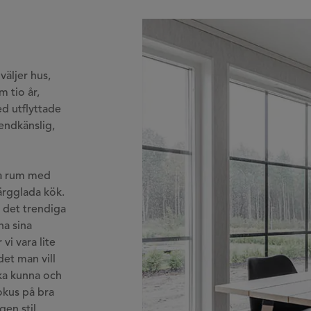
väljer hus,
m tio år,
ed utflyttade
rendkänslig,
ra rum med
ärgglada kök.
t det trendiga
ha sina
vi vara lite
det man vill
ska kunna och
fokus på bra
gen stil.