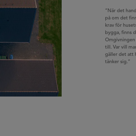
”När det hand
på om det finn
krav för huse
bygga, finns 
Omgivningen o
till. Var vill 
gäller det att
tänker sig.”