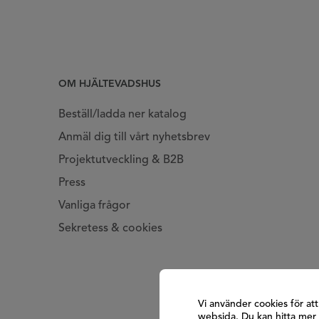
OM HJÄLTEVADSHUS
Beställ/ladda ner katalog
Anmäl dig till vårt nyhetsbrev
Projektutveckling & B2B
Press
Vanliga frågor
Sekretess & cookies
Vi använder cookies för at
websida. Du kan hitta mer 