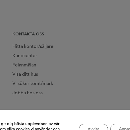
KONTAKTA OSS
Hitta kontor/säljare
Kundcenter
Felanmälan
Visa ditt hus
Vi söker tomt/mark
Jobba hos oss
t ge dig bästa upplevelsen av vår
om vilka cookies vi använder och
Avvisa
Anpas