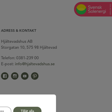
ADRESS & KONTAKT
Hjältevadshus AB
Storgatan 10, 575 98 Hjältevad
Telefon: 0381-239 00
E-post:
info@hjaltevadshus.se
Gå till vår facebook
Gå till vår Instagram
Gå till vår Youtube
Gå till vår Pinterest
sa
Tillåt alla