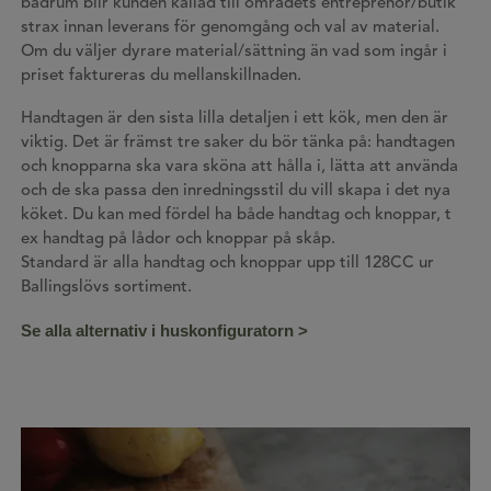
badrum blir kunden kallad till områdets entreprenör/butik
strax innan leverans för genomgång och val av material.
Om du väljer dyrare material/sättning än vad som ingår i
priset faktureras du mellanskillnaden.
Handtagen är den sista lilla detaljen i ett kök, men den är
viktig. Det är främst tre saker du bör tänka på: handtagen
och knopparna ska vara sköna att hålla i, lätta att använda
och de ska passa den inredningsstil du vill skapa i det nya
köket. Du kan med fördel ha både handtag och knoppar, t
ex handtag på lådor och knoppar på skåp.
Standard är alla handtag och knoppar upp till 128CC ur
Ballingslövs sortiment.
Se alla alternativ i huskonfiguratorn >