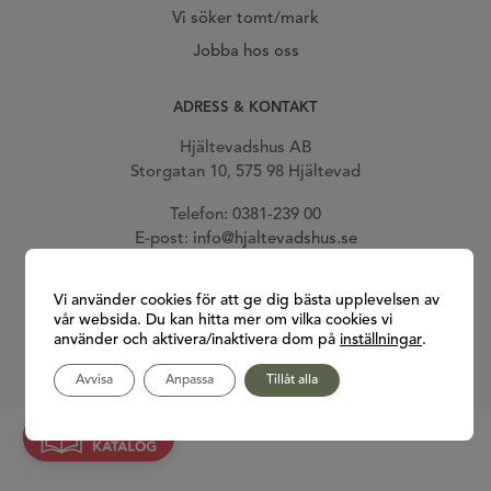
Vi söker tomt/mark
Jobba hos oss
ADRESS & KONTAKT
Hjältevadshus AB
Storgatan 10, 575 98 Hjältevad
Telefon: 0381-239 00
E-post:
info@hjaltevadshus.se
Gå till vår facebook
Gå till vår Instagram
Gå till vår Youtube
Gå till vår Pinterest
Vi använder cookies för att ge dig bästa upplevelsen av
vår websida. Du kan hitta mer om vilka cookies vi
använder och aktivera/inaktivera dom på
inställningar
.
Avvisa
Anpassa
Tillåt alla