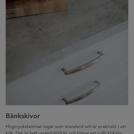
Bänkskivor
Högtryckslaminat ingår som standard och är praktiskt i ett
kök. Det är helt underhållsfritt och klarar ett tufft köksliv